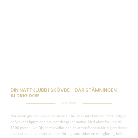
DIN NATTKLUBB I SKÖVDE – DÄR STÄMNINGEN
ALDRIG DÖR
KLUBB HUSAREN
När solen går ner vaknar Husaren till liv. Vi är inte bara en nattklubb; vi
är Skövdes hjärta och nav när det gäller nattliv. Med plats för upp till
1300 gäster, live-DJs, temakvällar och en atmosfär som får dig att dansa
hela natten, är vi destinationen för dig som söker en oförglömlig kväll.